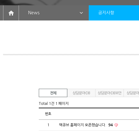
News
공지사항
전체
상담분야-DB
상담분야-DB보안
상담분야
Total 1건
1 페이지
번호
1
맥큐브 홈페이지 오픈했습니다.
94